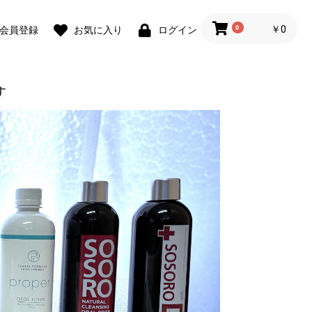
0
￥0
会員登録
お気に入り
ログイン
す
・液体
ト
ラシ・
粉