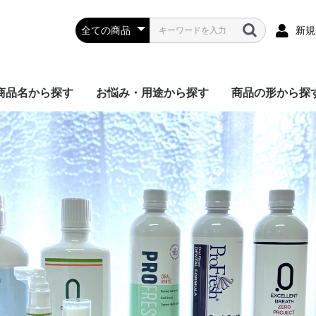
新規
商品名から探す
お悩み・用途から探す
商品の形から探
.0プロジェクト
プロフレッシュ
プロペリ
ソーソーロ
エクセレントブレス
オラコンティ
プロバイオティクス
OraBasik
外出先で困ったら
口臭がある
ネバネバ・カラカラす
粘膜や舌に不快感があ
舌がビリビリする
患者様専用商品
リンス・ボトル
ガム・タブレッ
歯ブラシ・舌ブ
ジェル・歯磨き
本・その他
る
る
爪楊枝