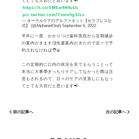
てとても大切だと思います📢
https://t.co/SMEw4H4uUc
pic.twitter.com/Ysme5g3Jzs
— オーラルケアのアルファネット【セラブレス公
式】 (@AlphanetOral)
September 6, 2022
半年に一度、かかりつけ歯科医院から定期健診
の案内がきます🧐先週案内がきたので近々で予
約入れなければ🧑‍💻
この定期的に口内の状況を見てもらうことって
本当に大事🥸きっちりケアしてなかった際は注
意もされるので、日々のケアの見直しにもなっ
てとても大切だと思います📢
前の記事へ
次の記事へ