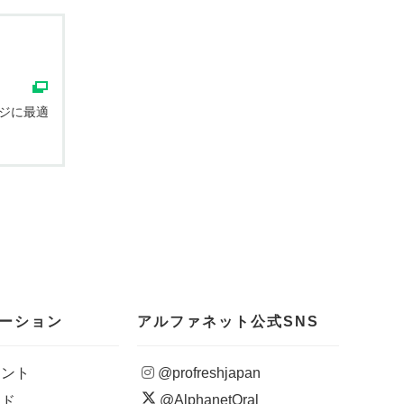
ジに最適
ーション
アルファネット公式SNS
ウント
@profreshjapan
@AlphanetOral
イド