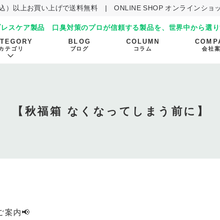
（税込）以上お買い上げで送料無料
|
ONLINE SHOP オンラインシ
ブレスケア製品 口臭対策のプロが信頼する製品を、世界中から選り
ATEGORY
BLOG
COLUMN
COMP
カテゴリ
ブログ
コラム
会社
【秋福箱 なくなってしまう前に】
】
案内📢