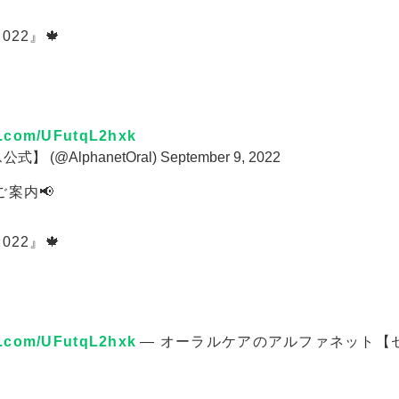
22』🍁
er.com/UFutqL2hxk
(@AlphanetOral)
September 9, 2022
案内📢
22』🍁
er.com/UFutqL2hxk
— オーラルケアのアルファネット【セラブレ